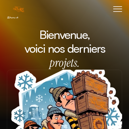
About
Blog
Bienvenue,
Features
Pricing
 voici nos derniers
Coming Soon
projets.
Legal
404
Tutorials
Book a call